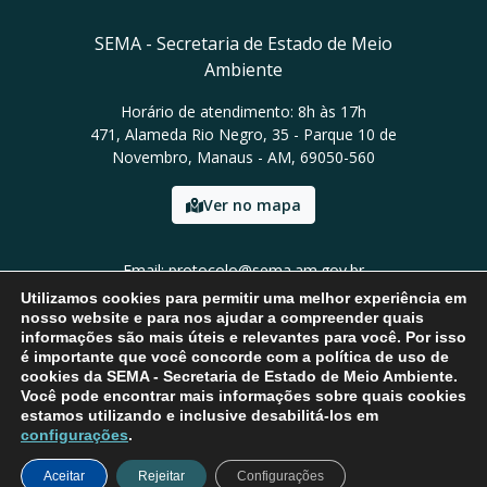
SEMA - Secretaria de Estado de Meio
Ambiente
Horário de atendimento: 8h às 17h
471, Alameda Rio Negro, 35 - Parque 10 de
Novembro, Manaus - AM, 69050-560
Ver no mapa
Email: protocolo@sema.am.gov.br
Tel: (92) 3659-1821
Utilizamos cookies para permitir uma melhor experiência em
nosso website e para nos ajudar a compreender quais
informações são mais úteis e relevantes para você. Por isso
é importante que você concorde com a política de uso de
cookies da SEMA - Secretaria de Estado de Meio Ambiente.
Você pode encontrar mais informações sobre quais cookies
estamos utilizando e inclusive desabilitá-los em
configurações
.
Aceitar
Rejeitar
Configurações