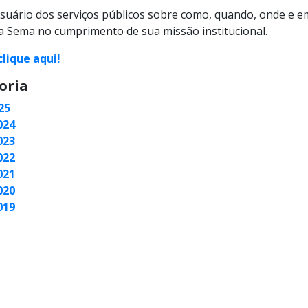
suário dos serviços públicos sobre como, quando, onde e em 
 Sema no cumprimento de sua missão institucional.
clique aqui!
oria
25
024
023
022
021
020
019