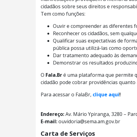
cidadãos sobre seus direitos e responsabil
Tem como funções:
Ouvir e compreender as diferentes f
Reconhecer os cidadãos, sem qualquer
Qualificar suas expectativas de form
pública possa utilizá-las como opor
Dar tratamento adequado às demand
Demonstrar os resultados produzindo
O
Fala.Br
é uma plataforma que permite que
cidadão pode cobrar providências quanto a
Para acessar o FalaBr,
clique aqui
!
Endereço:
Av. Mário Ypiranga, 3280 – Pa
E-mail:
ouvidoria@sema.am.gov.br
Carta de Serviços