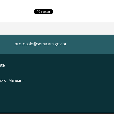
protocolo@sema.am.gov.br
nte
mbro, Manaus -