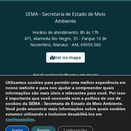
SEMA - Secretaria de Estado de Meio
Ambiente
Horário de atendimento: 8h às 17h
471, Alameda Rio Negro, 35 - Parque 10 de
Novembro, Manaus - AM, 69050-560
Ver no mapa
Email: protocolo@sema.am.gov.br
Tel: (92) 3659-1821
Utilizamos cookies para permitir uma melhor experiência em
nosso website e para nos ajudar a compreender quais
informações são mais úteis e relevantes para você. Por isso
é importante que você concorde com a política de uso de
cookies da SEMA - Secretaria de Estado de Meio Ambiente.
Você pode encontrar mais informações sobre quais cookies
estamos utilizando e inclusive desabilitá-los em
configurações
.
Aceitar
Rejeitar
Configurações