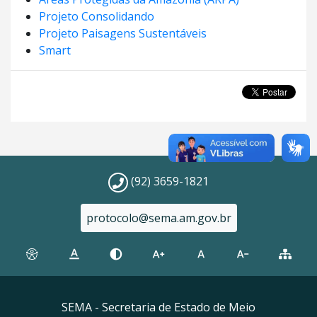
Projeto Consolidando
Projeto Paisagens Sustentáveis
Smart
(92) 3659-1821
protocolo@sema.am.gov.br
SEMA - Secretaria de Estado de Meio