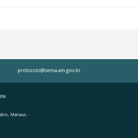
protocolo@sema.am.gov.br
nte
mbro, Manaus -