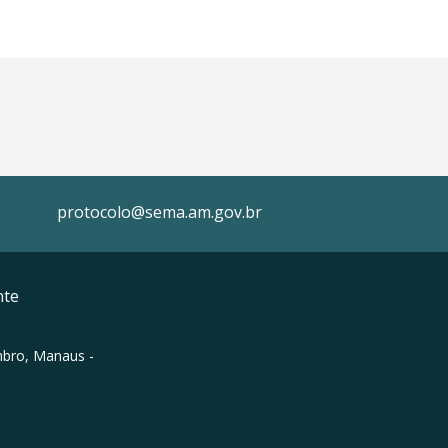
protocolo@sema.am.gov.br
nte
mbro, Manaus -