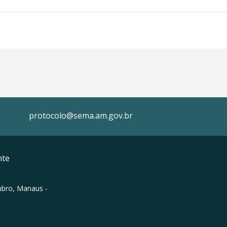
protocolo@sema.am.gov.br
nte
mbro, Manaus -