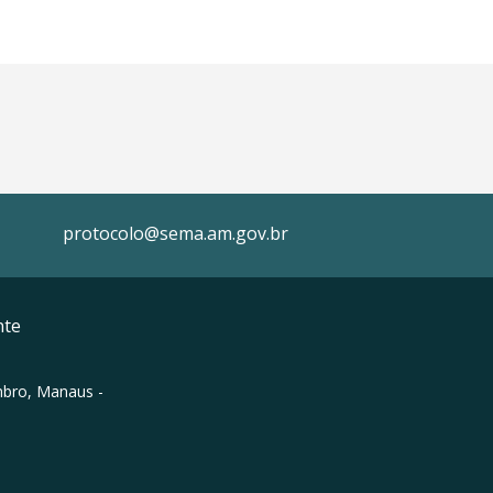
protocolo@sema.am.gov.br
nte
mbro, Manaus -