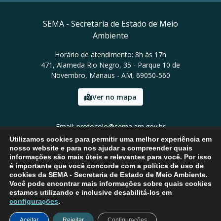
SEMA - Secretaria de Estado de Meio
Ambiente
Horário de atendimento: 8h às 17h
471, Alameda Rio Negro, 35 - Parque 10 de
Novembro, Manaus - AM, 69050-560
Ver no mapa
Email: protocolo@sema.am.gov.br
Tel: (92) 3659-1821
Utilizamos cookies para permitir uma melhor experiência em
nosso website e para nos ajudar a compreender quais
informações são mais úteis e relevantes para você. Por isso
é importante que você concorde com a política de uso de
cookies da SEMA - Secretaria de Estado de Meio Ambiente.
Você pode encontrar mais informações sobre quais cookies
estamos utilizando e inclusive desabilitá-los em
configurações
.
Aceitar
Rejeitar
Configurações