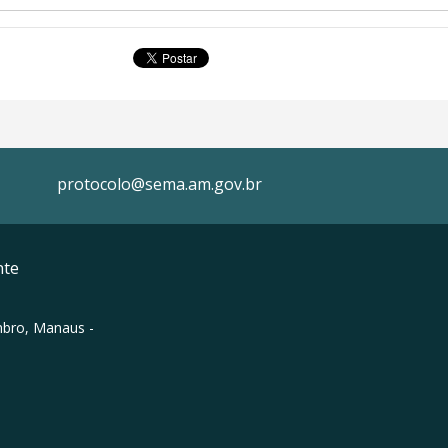
protocolo@sema.am.gov.br
nte
mbro, Manaus -