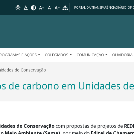
PORTAL DA TRANSPARÊNCIA
DIÁRIO OFIC
ROGRAMAS E AÇÕES
COLEGIADOS
COMUNICAÇÃO
OUVIDORIA
nidades de Conservação
tos de carbono em Unidades d
idades de Conservação
com propostas de projetos de
RED
 do Meio Ambiente (Sema)
, por meio do
Edital de Chamam