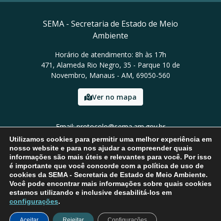
SEMA - Secretaria de Estado de Meio
Ambiente
Horário de atendimento: 8h às 17h
471, Alameda Rio Negro, 35 - Parque 10 de
Novembro, Manaus - AM, 69050-560
Ver no mapa
Email: protocolo@sema.am.gov.br
Tel: (92) 3659-1821
Utilizamos cookies para permitir uma melhor experiência em
nosso website e para nos ajudar a compreender quais
informações são mais úteis e relevantes para você. Por isso
é importante que você concorde com a política de uso de
cookies da SEMA - Secretaria de Estado de Meio Ambiente.
Você pode encontrar mais informações sobre quais cookies
estamos utilizando e inclusive desabilitá-los em
configurações
.
Aceitar
Rejeitar
Configurações