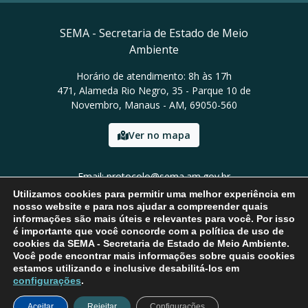
SEMA - Secretaria de Estado de Meio
Ambiente
Horário de atendimento: 8h às 17h
471, Alameda Rio Negro, 35 - Parque 10 de
Novembro, Manaus - AM, 69050-560
Ver no mapa
Email: protocolo@sema.am.gov.br
Tel: (92) 3659-1821
Utilizamos cookies para permitir uma melhor experiência em
nosso website e para nos ajudar a compreender quais
informações são mais úteis e relevantes para você. Por isso
é importante que você concorde com a política de uso de
cookies da SEMA - Secretaria de Estado de Meio Ambiente.
Você pode encontrar mais informações sobre quais cookies
estamos utilizando e inclusive desabilitá-los em
configurações
.
Aceitar
Rejeitar
Configurações