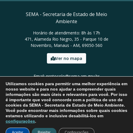
SEMA - Secretaria de Estado de Meio
Ambiente
Horário de atendimento: 8h às 17h
471, Alameda Rio Negro, 35 - Parque 10 de
Novembro, Manaus - AM, 69050-560
Ver no mapa
Email: protocolo@sema.am.gov.br
Tel: (92) 3659-1821
Utilizamos cookies para permitir uma melhor experiência em
nosso website e para nos ajudar a compreender quais
informações são mais úteis e relevantes para você. Por isso
é importante que você concorde com a política de uso de
cookies da SEMA - Secretaria de Estado de Meio Ambiente.
Você pode encontrar mais informações sobre quais cookies
estamos utilizando e inclusive desabilitá-los em
configurações
.
Aceitar
Rejeitar
Configurações