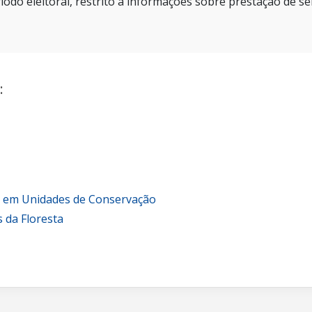
íodo eleitoral, restrito a informações sobre prestação de se
:
o em Unidades de Conservação
 da Floresta