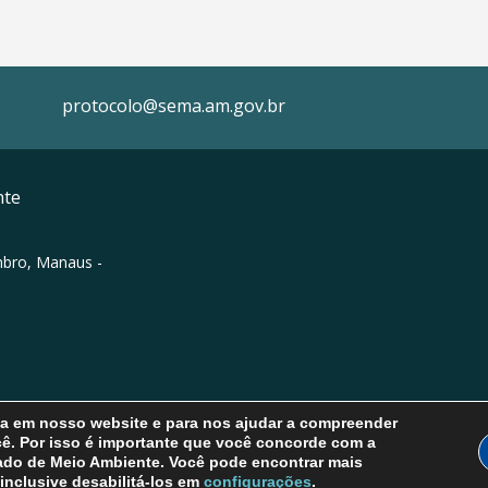
protocolo@sema.am.gov.br
nte
mbro, Manaus -
cia em nosso website e para nos ajudar a compreender
cê. Por isso é importante que você concorde com a
tado de Meio Ambiente. Você pode encontrar mais
inclusive desabilitá-los em
configurações
.