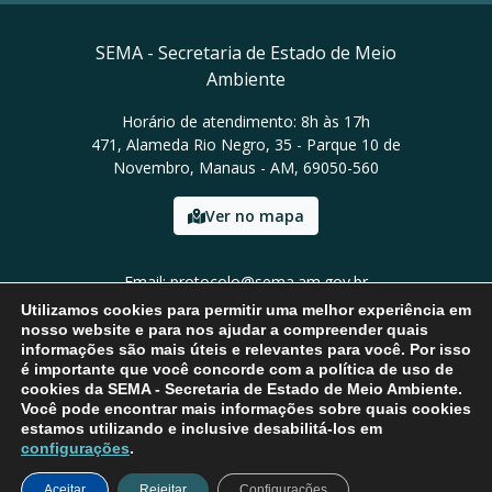
SEMA - Secretaria de Estado de Meio
Ambiente
Horário de atendimento: 8h às 17h
471, Alameda Rio Negro, 35 - Parque 10 de
Novembro, Manaus - AM, 69050-560
Ver no mapa
Email: protocolo@sema.am.gov.br
Tel: (92) 3659-1821
Utilizamos cookies para permitir uma melhor experiência em
nosso website e para nos ajudar a compreender quais
informações são mais úteis e relevantes para você. Por isso
é importante que você concorde com a política de uso de
cookies da SEMA - Secretaria de Estado de Meio Ambiente.
Você pode encontrar mais informações sobre quais cookies
estamos utilizando e inclusive desabilitá-los em
configurações
.
Aceitar
Rejeitar
Configurações