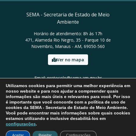
SEMA - Secretaria de Estado de Meio
Ambiente
Horário de atendimento: 8h às 17h
471, Alameda Rio Negro, 35 - Parque 10 de
Novembro, Manaus - AM, 69050-560
Ver no mapa
Email: protocolo@sema.am.gov.br
Tel: (92) 3659-1821
Utilizamos cookies para permitir uma melhor experiência em
nosso website e para nos ajudar a compreender quais
informações são mais úteis e relevantes para você. Por isso
é importante que você concorde com a política de uso de
cookies da SEMA - Secretaria de Estado de Meio Ambiente.
Você pode encontrar mais informações sobre quais cookies
estamos utilizando e inclusive desabilitá-los em
configurações
.
Aceitar
Rejeitar
Configurações