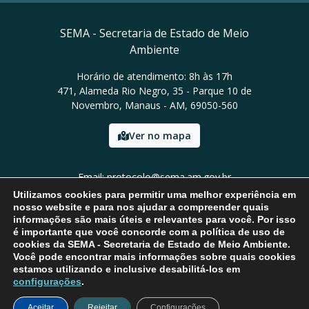
SEMA - Secretaria de Estado de Meio
Ambiente
Horário de atendimento: 8h às 17h
471, Alameda Rio Negro, 35 - Parque 10 de
Novembro, Manaus - AM, 69050-560
Ver no mapa
Email: protocolo@sema.am.gov.br
Tel: (92) 3659-1821
Utilizamos cookies para permitir uma melhor experiência em
nosso website e para nos ajudar a compreender quais
informações são mais úteis e relevantes para você. Por isso
é importante que você concorde com a política de uso de
cookies da SEMA - Secretaria de Estado de Meio Ambiente.
Você pode encontrar mais informações sobre quais cookies
estamos utilizando e inclusive desabilitá-los em
configurações
.
Aceitar
Rejeitar
Configurações