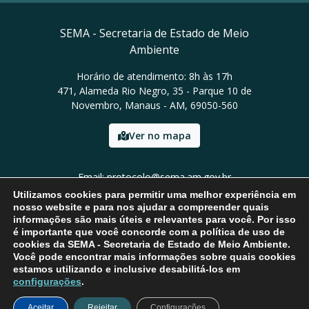
SEMA - Secretaria de Estado de Meio
Ambiente
Horário de atendimento: 8h às 17h
471, Alameda Rio Negro, 35 - Parque 10 de
Novembro, Manaus - AM, 69050-560
Ver no mapa
Email: protocolo@sema.am.gov.br
Tel: (92) 3659-1821
Utilizamos cookies para permitir uma melhor experiência em
nosso website e para nos ajudar a compreender quais
informações são mais úteis e relevantes para você. Por isso
é importante que você concorde com a política de uso de
cookies da SEMA - Secretaria de Estado de Meio Ambiente.
Você pode encontrar mais informações sobre quais cookies
estamos utilizando e inclusive desabilitá-los em
configurações
.
Aceitar
Rejeitar
Configurações