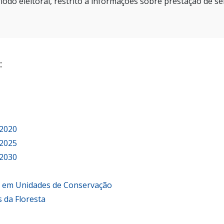
íodo eleitoral, restrito a informações sobre prestação de se
:
 2020
 2025
 2030
o em Unidades de Conservação
 da Floresta