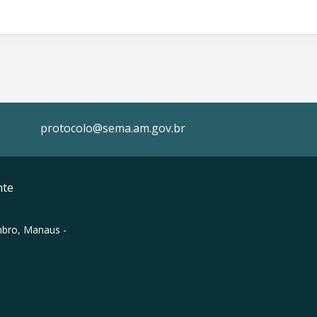
protocolo@sema.am.gov.br
nte
mbro, Manaus -