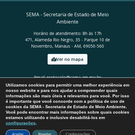
SEMA - Secretaria de Estado de Meio
Ambiente
Horário de atendimento: 8h às 17h
471, Alameda Rio Negro, 35 - Parque 10 de
Novembro, Manaus - AM, 69050-560
Ver no mapa
Email: protocolo@sema.am.gov.br
Tel: (92) 3659-1821
Utilizamos cookies para permitir uma melhor experiência em
nosso website e para nos ajudar a compreender quais
informações são mais úteis e relevantes para você. Por isso
é importante que você concorde com a política de uso de
cookies da SEMA - Secretaria de Estado de Meio Ambiente.
Você pode encontrar mais informações sobre quais cookies
estamos utilizando e inclusive desabilitá-los em
configurações
.
Aceitar
Rejeitar
Configurações