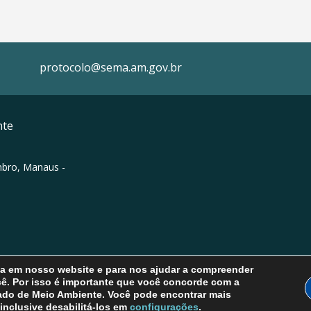
protocolo@sema.am.gov.br
nte
mbro, Manaus -
cia em nosso website e para nos ajudar a compreender
cê. Por isso é importante que você concorde com a
tado de Meio Ambiente. Você pode encontrar mais
inclusive desabilitá-los em
configurações
.