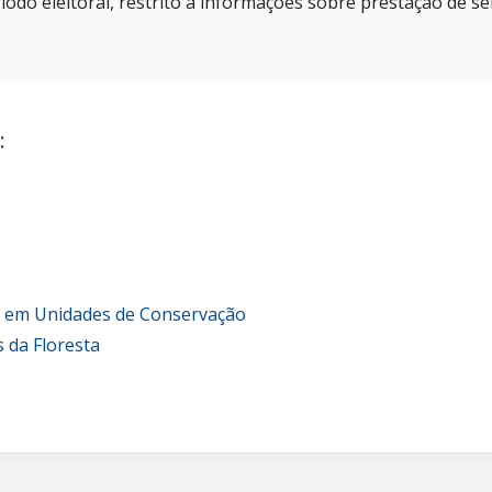
íodo eleitoral, restrito a informações sobre prestação de se
:
o em Unidades de Conservação
 da Floresta