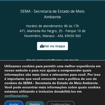
SEMA - Secretaria de Estado de Meio
Ambiente
Horário de atendimento: 8h às 17h
471, Alameda Rio Negro, 35 - Parque 10 de
Novembro, Manaus - AM, 69050-560
Ver no mapa
Email: protocolo@sema.am.gov.br
Tel: (92) 3659-1821
Utilizamos cookies para permitir uma melhor experiência em
nosso website e para nos ajudar a compreender quais
informações são mais úteis e relevantes para você. Por isso
é importante que você concorde com a política de uso de
cookies da SEMA - Secretaria de Estado de Meio Ambiente.
Você pode encontrar mais informações sobre quais cookies
estamos utilizando e inclusive desabilitá-los em
configurações
.
Aceitar
Rejeitar
Configurações