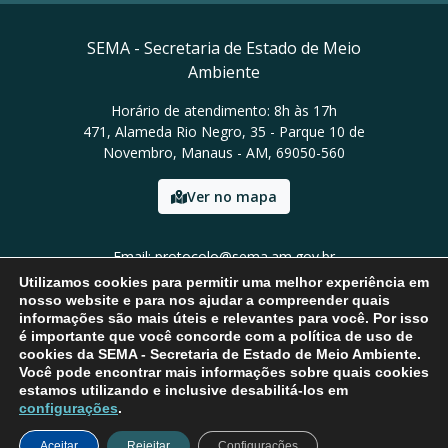
SEMA - Secretaria de Estado de Meio
Ambiente
Horário de atendimento: 8h às 17h
471, Alameda Rio Negro, 35 - Parque 10 de
Novembro, Manaus - AM, 69050-560
Ver no mapa
Email: protocolo@sema.am.gov.br
Tel: (92) 3659-1821
Utilizamos cookies para permitir uma melhor experiência em
nosso website e para nos ajudar a compreender quais
informações são mais úteis e relevantes para você. Por isso
é importante que você concorde com a política de uso de
cookies da SEMA - Secretaria de Estado de Meio Ambiente.
Você pode encontrar mais informações sobre quais cookies
estamos utilizando e inclusive desabilitá-los em
configurações
.
Aceitar
Rejeitar
Configurações