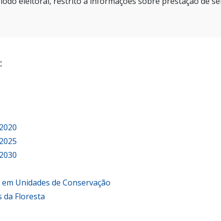
íodo eleitoral, restrito a informações sobre prestação de se
:
 2020
 2025
 2030
o em Unidades de Conservação
 da Floresta