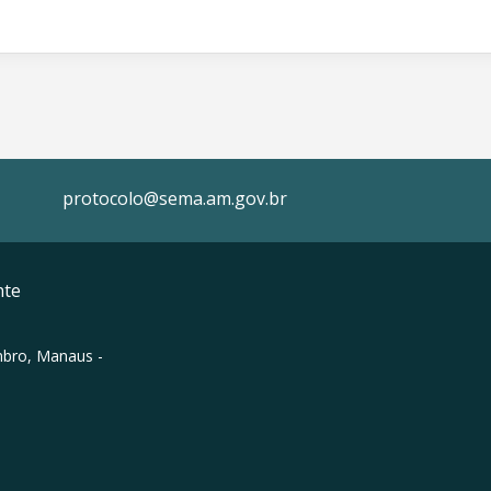
protocolo@sema.am.gov.br
nte
mbro, Manaus -