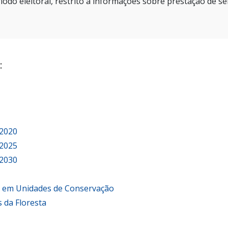
íodo eleitoral, restrito a informações sobre prestação de se
:
 2020
 2025
 2030
o em Unidades de Conservação
 da Floresta