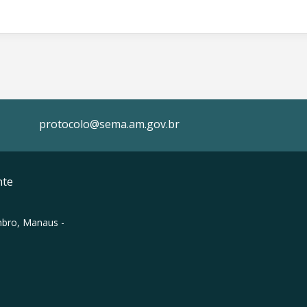
protocolo@sema.am.gov.br
nte
mbro, Manaus -