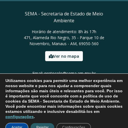
SEMA - Secretaria de Estado de Meio
Ambiente
Horário de atendimento: 8h às 17h
471, Alameda Rio Negro, 35 - Parque 10 de
Novembro, Manaus - AM, 69050-560
Ver no mapa
Email: protocolo@sema.am.gov.br
Tel: (92) 3659-1821
Utilizamos cookies para permitir uma melhor experiência em
nosso website e para nos ajudar a compreender quais
informações são mais úteis e relevantes para você. Por isso
é importante que você concorde com a política de uso de
cookies da SEMA - Secretaria de Estado de Meio Ambiente.
Você pode encontrar mais informações sobre quais cookies
estamos utilizando e inclusive desabilitá-los em
configurações
.
Aceitar
Rejeitar
Configurações