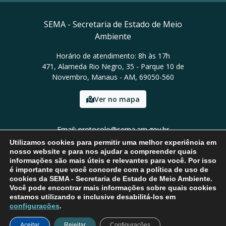
SEMA - Secretaria de Estado de Meio
Ambiente
Horário de atendimento: 8h às 17h
471, Alameda Rio Negro, 35 - Parque 10 de
Novembro, Manaus - AM, 69050-560
Ver no mapa
Email: protocolo@sema.am.gov.br
Tel: (92) 3659-1821
Utilizamos cookies para permitir uma melhor experiência em
nosso website e para nos ajudar a compreender quais
informações são mais úteis e relevantes para você. Por isso
é importante que você concorde com a política de uso de
cookies da SEMA - Secretaria de Estado de Meio Ambiente.
Você pode encontrar mais informações sobre quais cookies
estamos utilizando e inclusive desabilitá-los em
configurações
.
Aceitar
Rejeitar
Configurações