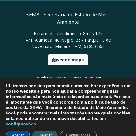
SEMA - Secretaria de Estado de Meio
Ambiente
Horário de atendimento: 8h às 17h
471, Alameda Rio Negro, 35 - Parque 10 de
Novembro, Manaus - AM, 69050-560
Ver no mapa
Email: protocolo@sema.am.gov.br
Tel: (92) 3659-1821
Utilizamos cookies para permitir uma melhor experiência em
nosso website e para nos ajudar a compreender quais
informações são mais úteis e relevantes para você. Por isso
é importante que você concorde com a política de uso de
cookies da SEMA - Secretaria de Estado de Meio Ambiente.
Você pode encontrar mais informações sobre quais cookies
estamos utilizando e inclusive desabilitá-los em
configurações
.
Aceitar
Rejeitar
Configurações