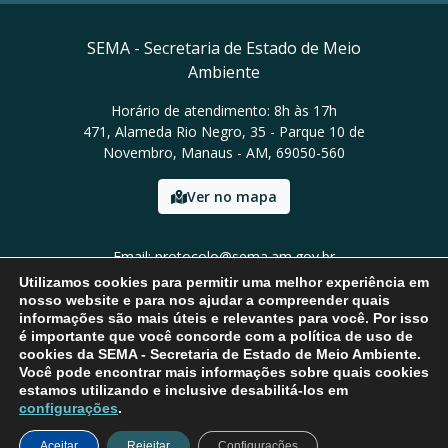
SEMA - Secretaria de Estado de Meio
Ambiente
Horário de atendimento: 8h às 17h
471, Alameda Rio Negro, 35 - Parque 10 de
Novembro, Manaus - AM, 69050-560
Ver no mapa
Email: protocolo@sema.am.gov.br
Tel: (92) 3659-1821
Utilizamos cookies para permitir uma melhor experiência em
nosso website e para nos ajudar a compreender quais
informações são mais úteis e relevantes para você. Por isso
é importante que você concorde com a política de uso de
cookies da SEMA - Secretaria de Estado de Meio Ambiente.
Você pode encontrar mais informações sobre quais cookies
estamos utilizando e inclusive desabilitá-los em
configurações
.
Aceitar
Rejeitar
Configurações