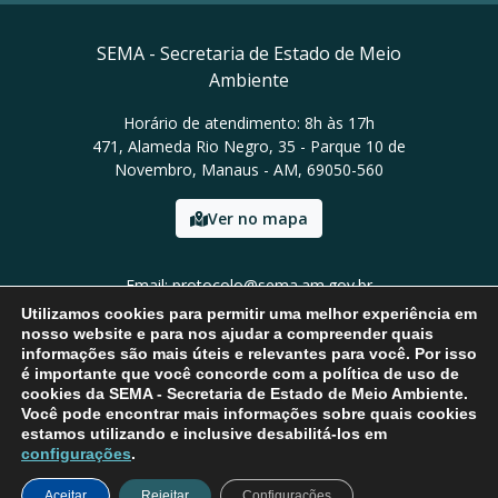
SEMA - Secretaria de Estado de Meio
Ambiente
Horário de atendimento: 8h às 17h
471, Alameda Rio Negro, 35 - Parque 10 de
Novembro, Manaus - AM, 69050-560
Ver no mapa
Email: protocolo@sema.am.gov.br
Tel: (92) 3659-1821
Utilizamos cookies para permitir uma melhor experiência em
nosso website e para nos ajudar a compreender quais
informações são mais úteis e relevantes para você. Por isso
é importante que você concorde com a política de uso de
cookies da SEMA - Secretaria de Estado de Meio Ambiente.
Você pode encontrar mais informações sobre quais cookies
estamos utilizando e inclusive desabilitá-los em
configurações
.
Aceitar
Rejeitar
Configurações