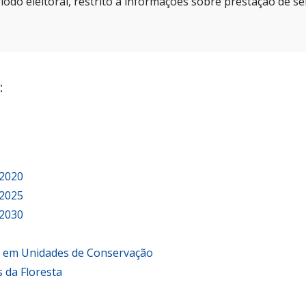
íodo eleitoral, restrito a informações sobre prestação de se
:
 2020
 2025
 2030
o em Unidades de Conservação
 da Floresta