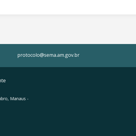
protocolo@sema.am.gov.br
nte
mbro, Manaus -