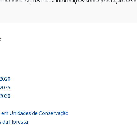
íodo eleitoral, restrito a informações sobre prestação de se
:
 2020
 2025
 2030
o em Unidades de Conservação
 da Floresta