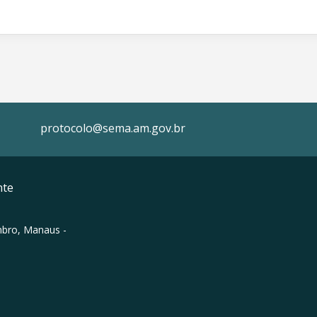
protocolo@sema.am.gov.br
nte
mbro, Manaus -