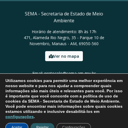
SEMA - Secretaria de Estado de Meio
Ambiente
Horário de atendimento: 8h às 17h
471, Alameda Rio Negro, 35 - Parque 10 de
Novembro, Manaus - AM, 69050-560
Ver no mapa
Email: protocolo@sema.am.gov.br
Tel: (92) 3659-1821
Utilizamos cookies para permitir uma melhor experiência em
nosso website e para nos ajudar a compreender quais
informações são mais úteis e relevantes para você. Por isso
é importante que você concorde com a política de uso de
cookies da SEMA - Secretaria de Estado de Meio Ambiente.
Você pode encontrar mais informações sobre quais cookies
estamos utilizando e inclusive desabilitá-los em
configurações
.
Aceitar
Rejeitar
Configurações