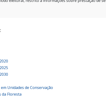
íodo eleitoral, restrito a informações sobre prestação de se
:
 2020
 2025
 2030
o em Unidades de Conservação
 da Floresta