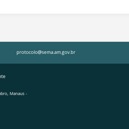
protocolo@sema.am.gov.br
nte
mbro, Manaus -