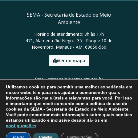
SEMA - Secretaria de Estado de Meio
Ambiente
Horário de atendimento: 8h às 17h
471, Alameda Rio Negro, 35 - Parque 10 de
Novembro, Manaus - AM, 69050-560
Ver no mapa
Email: protocolo@sema.am.gov.br
Tel: (92) 3659-1821
Utilizamos cookies para permitir uma melhor experiência em
nosso website e para nos ajudar a compreender quais
informações são mais úteis e relevantes para você. Por isso
é importante que você concorde com a política de uso de
cookies da SEMA - Secretaria de Estado de Meio Ambiente.
Você pode encontrar mais informações sobre quais cookies
estamos utilizando e inclusive desabilitá-los em
configurações
.
Aceitar
Rejeitar
Configurações