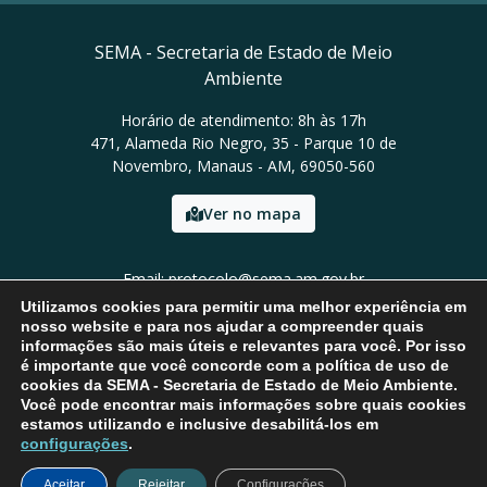
SEMA - Secretaria de Estado de Meio
Ambiente
Horário de atendimento: 8h às 17h
471, Alameda Rio Negro, 35 - Parque 10 de
Novembro, Manaus - AM, 69050-560
Ver no mapa
Email: protocolo@sema.am.gov.br
Tel: (92) 3659-1821
Utilizamos cookies para permitir uma melhor experiência em
nosso website e para nos ajudar a compreender quais
informações são mais úteis e relevantes para você. Por isso
é importante que você concorde com a política de uso de
cookies da SEMA - Secretaria de Estado de Meio Ambiente.
Você pode encontrar mais informações sobre quais cookies
estamos utilizando e inclusive desabilitá-los em
configurações
.
Aceitar
Rejeitar
Configurações