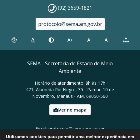
(92) 3659-1821
protocolo@sema.am.gov.br
SEMA - Secretaria de Estado de Meio
Ambiente
Horário de atendimento: 8h às 17h
471, Alameda Rio Negro, 35 - Parque 10 de
Novembro, Manaus - AM, 69050-560
Ver no mapa
Email: protocolo@sema.am.gov.br
Tel: (92) 3659-1821
Utilizamos cookies para permitir uma melhor experiência em