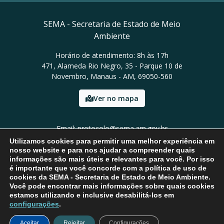
SEMA - Secretaria de Estado de Meio
Ambiente
Horário de atendimento: 8h às 17h
471, Alameda Rio Negro, 35 - Parque 10 de
Novembro, Manaus - AM, 69050-560
Ver no mapa
Email: protocolo@sema.am.gov.br
Tel: (92) 3659-1821
Utilizamos cookies para permitir uma melhor experiência em
nosso website e para nos ajudar a compreender quais
informações são mais úteis e relevantes para você. Por isso
é importante que você concorde com a política de uso de
cookies da SEMA - Secretaria de Estado de Meio Ambiente.
Você pode encontrar mais informações sobre quais cookies
estamos utilizando e inclusive desabilitá-los em
configurações
.
Aceitar
Rejeitar
Configurações