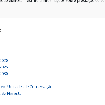
íodo eleitoral, restrito a informações sobre prestação de se
:
 2020
 2025
 2030
o em Unidades de Conservação
 da Floresta