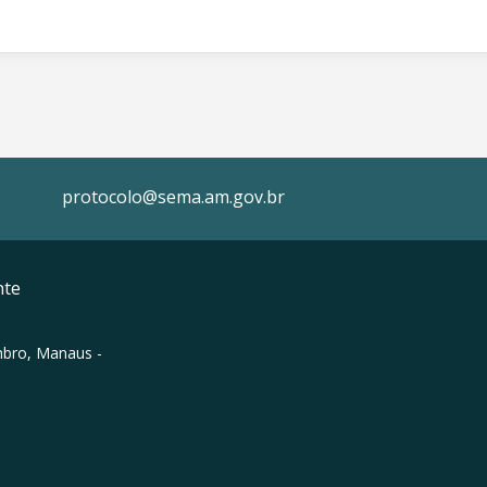
protocolo@sema.am.gov.br
nte
mbro, Manaus -