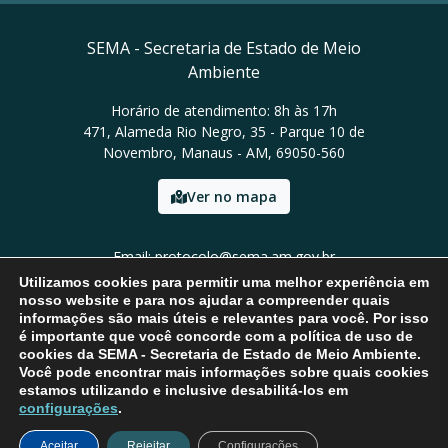
SEMA - Secretaria de Estado de Meio
Ambiente
Horário de atendimento: 8h às 17h
471, Alameda Rio Negro, 35 - Parque 10 de
Novembro, Manaus - AM, 69050-560
Ver no mapa
Email: protocolo@sema.am.gov.br
Tel: (92) 3659-1821
Utilizamos cookies para permitir uma melhor experiência em
nosso website e para nos ajudar a compreender quais
informações são mais úteis e relevantes para você. Por isso
é importante que você concorde com a política de uso de
cookies da SEMA - Secretaria de Estado de Meio Ambiente.
Você pode encontrar mais informações sobre quais cookies
estamos utilizando e inclusive desabilitá-los em
configurações
.
Aceitar
Rejeitar
Configurações