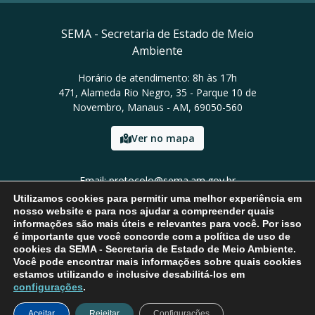
SEMA - Secretaria de Estado de Meio
Ambiente
Horário de atendimento: 8h às 17h
471, Alameda Rio Negro, 35 - Parque 10 de
Novembro, Manaus - AM, 69050-560
Ver no mapa
Email: protocolo@sema.am.gov.br
Tel: (92) 3659-1821
Utilizamos cookies para permitir uma melhor experiência em
nosso website e para nos ajudar a compreender quais
informações são mais úteis e relevantes para você. Por isso
é importante que você concorde com a política de uso de
cookies da SEMA - Secretaria de Estado de Meio Ambiente.
Você pode encontrar mais informações sobre quais cookies
estamos utilizando e inclusive desabilitá-los em
configurações
.
Aceitar
Rejeitar
Configurações