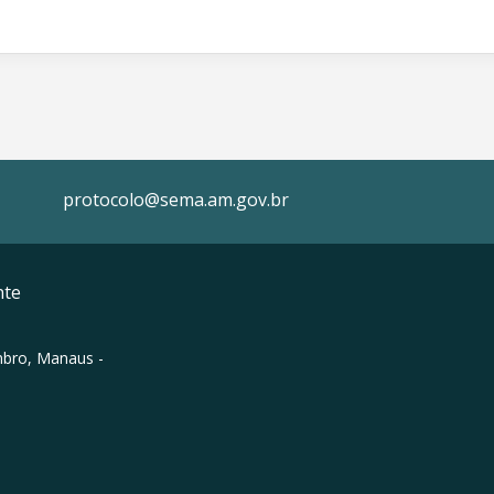
protocolo@sema.am.gov.br
nte
mbro, Manaus -