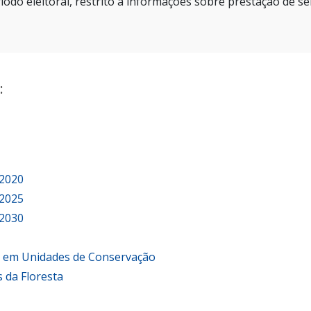
íodo eleitoral, restrito a informações sobre prestação de se
:
 2020
 2025
 2030
o em Unidades de Conservação
 da Floresta